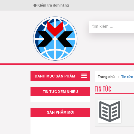
Kiểm tra đơn hàng
DANH MỤC SẢN PHẨM
Trang chủ
Tin tức
TIN TỨC
TIN TỨC XEM NHIỀU
SẢN PHẨM MỚI