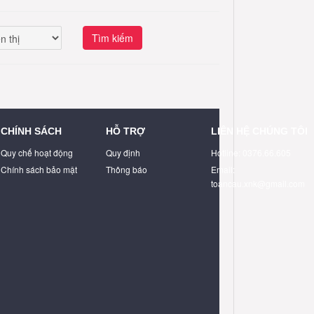
Tìm kiếm
CHÍNH SÁCH
HỖ TRỢ
LIÊN HỆ CHÚNG TÔI
Quy chế hoạt động
Quy định
Hotline: 0376.66.605
Chính sách bảo mật
Thông báo
Email:
toancau.xnk@gmail.com