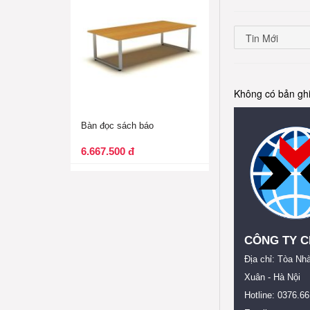
Không có bản ghi
Bàn đọc sách báo
6.667.500 đ
CÔNG TY C
Địa chỉ: Tòa Nh
Xuân - Hà Nội
Hotline: 0376.6