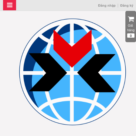
Đăng nhập
Đăng ký
Giỏ 
hàng
0