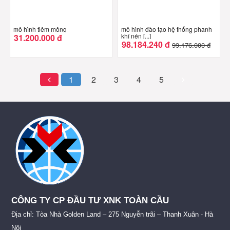
mô hình tiêm mông
mô hình đào tạo hệ thống phanh
khí nén [...]
31.200.000 đ
98.184.240 đ
99.176.000 đ
1
2
3
4
5
CÔNG TY CP ĐẦU TƯ XNK TOÀN CẦU
Địa chỉ: Tòa Nhà Golden Land – 275 Nguyễn trãi – Thanh Xuân - Hà
Nội