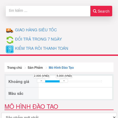
Search
GIAO HÀNG SIÊU TỐC
ĐỔI TRẢ TRONG 7 NGÀY
KIỂM TRA RỒI THANH TOÁN
Trang chủ
Sản Phẩm
Mô Hình Đào Tạo
2.000 (VND)
5.000 (VND)
Khoảng giá
Màu sắc
MÔ HÌNH ĐÀO TẠO