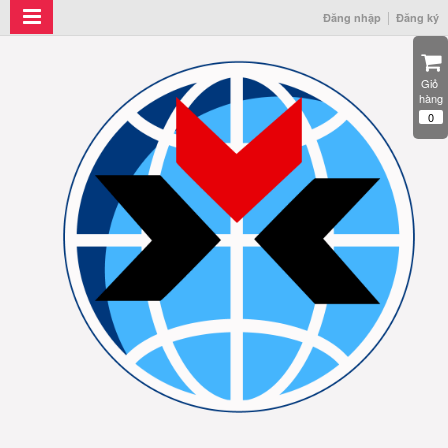
Đăng nhập
Đăng ký
Giỏ 
hàng
0