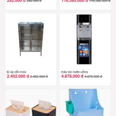
292.000 đ
116.365.000 đ
292.000 đ
116.365.000 đ
tủ úp cốc inox
máy lọc nước uống
2.402.000 đ
4.878.000 đ
2.402.000 đ
4.878.000 đ