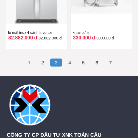
tủ mát inox 4 cánh inverter
khay cơm
82.882.000 đ
330.000 đ
82.882.000 đ
330.000 đ
1
2
3
4
5
6
7
CÔNG TY CP ĐẦU TƯ XNK TOÀN CẦU