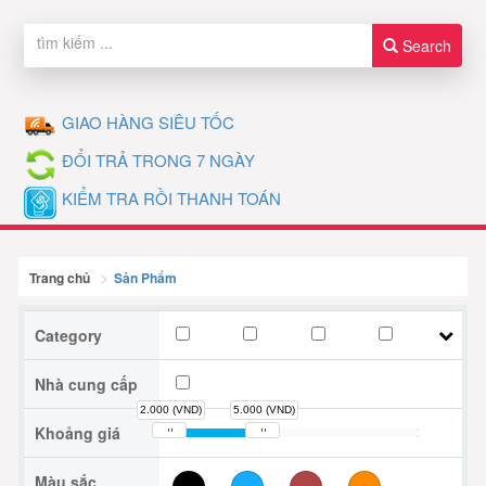
Search
GIAO HÀNG SIÊU TỐC
ĐỔI TRẢ TRONG 7 NGÀY
KIỂM TRA RỒI THANH TOÁN
Trang chủ
Sản Phẩm
Category
Nội thất
Thiết bị y tế
Cây cảnh
Khu vui chơi
Hệ thống nấu ăn bằng điện
Xử lý môi trường
Thiết bị hội nghị
Thiết Bị Tổng H
Nhà cung cấp
Nhà phân phối thietbixnk.com
2.000 (VND)
5.000 (VND)
Mô Hình Đào Tạo
Khoảng giá
Màu sắc