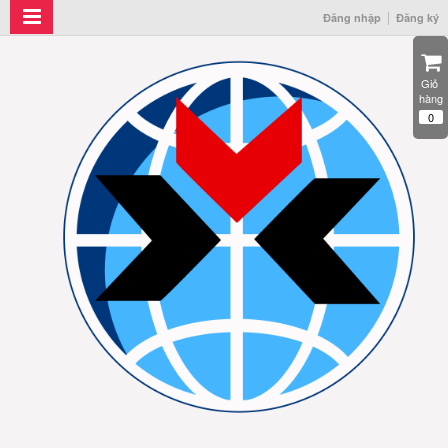
Đăng nhập
Đăng ký
Giỏ 
hàng
0