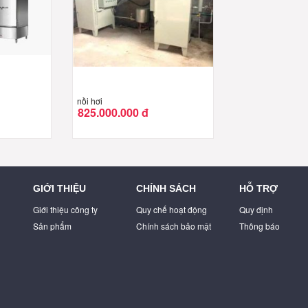
nồi hơi
825.000.000 đ
GIỚI THIỆU
CHÍNH SÁCH
HỖ TRỢ
Giới thiệu công ty
Quy chế hoạt động
Quy định
Sản phẩm
Chính sách bảo mật
Thông báo