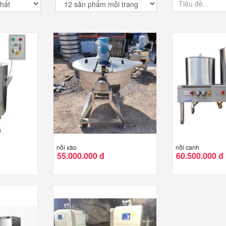
nồi xào
nồi canh
55.000.000 đ
60.500.000 đ