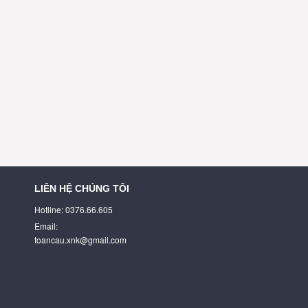
LIÊN HỆ CHÚNG TÔI
Hotline: 0376.66.605
Email:
toancau.xnk@gmail.com