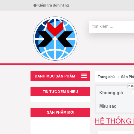
Kiểm tra đơn hàng
DANH MỤC SẢN PHẨM
Trang chủ
Sản P
2.0
TIN TỨC XEM NHIỀU
Khoảng giá
Màu sắc
SẢN PHẨM MỚI
HỆ THỐNG 