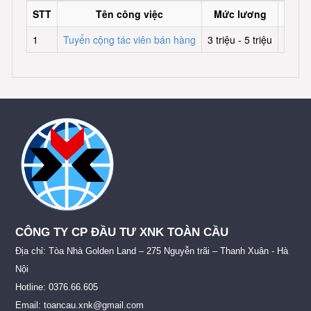
STT
Tên công việc
Mức lương
Hạn 
1
Tuyển cộng tác viên bán hàng
3 triệu - 5 triệu
11-04
CÔNG TY CP ĐẦU TƯ XNK TOÀN CẦU
Địa chỉ: Tòa Nhà Golden Land – 275 Nguyễn trãi – Thanh Xuân - Hà
Nội
Hotline: 0376.66.605
Email: toancau.xnk@gmail.com