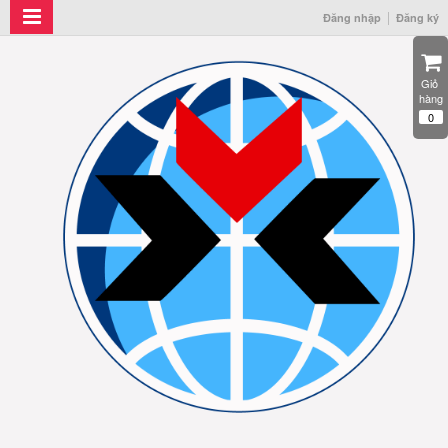
Đăng nhập
Đăng ký
Giỏ 
hàng
0