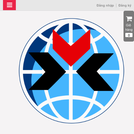
Đăng nhập
Đăng ký
Giỏ 
hàng
0