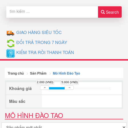
Search
GIAO HÀNG SIÊU TỐC
ĐỔI TRẢ TRONG 7 NGÀY
KIỂM TRA RỒI THANH TOÁN
Trang chủ
Sản Phẩm
Mô Hình Đào Tạo
2.000 (VND)
5.000 (VND)
Khoảng giá
Màu sắc
MÔ HÌNH ĐÀO TẠO