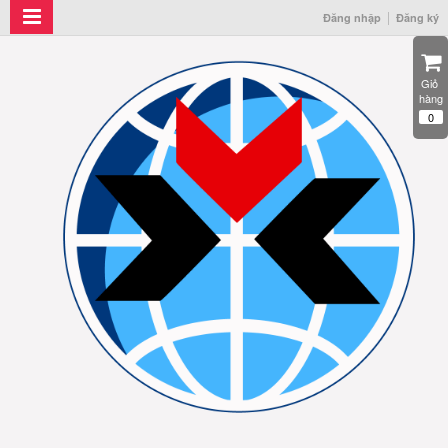
Đăng nhập
Đăng ký
Giỏ 
hàng
0