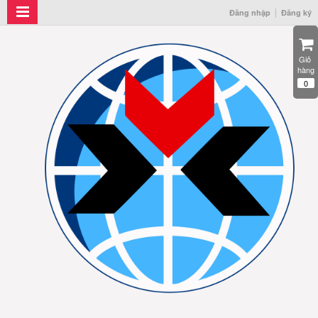
Đăng nhập
Đăng ký
Giỏ 
hàng
0