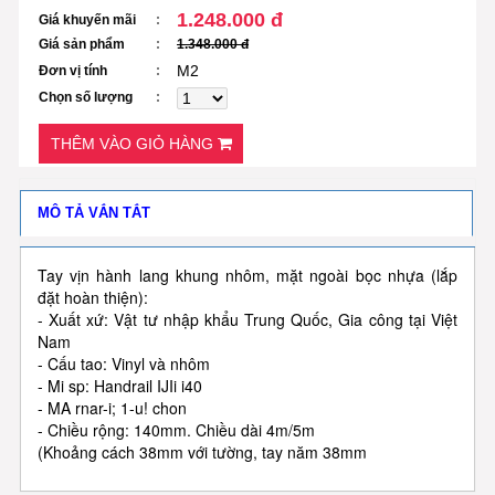
1.248.000 đ
Giá khuyến mãi
Giá sản phẩm
1.348.000 đ
M2
Đơn vị tính
Chọn số lượng
THÊM VÀO GIỎ HÀNG
MÔ TẢ VẮN TẮT
Tay vịn hành lang khung nhôm, mặt ngoài bọc nhựa (lắp
đặt hoàn thiện):
- Xuất xứ: Vật tư nhập khẩu Trung Quốc, Gia công tại Việt
Nam
- Cấu tao: Vinyl và nhôm
- Mi sp: Handrail IJIi i40
- MA rnar-i; 1-u! chon
- Chiều rộng: 140mm. Chiều dài 4m/5m
(Khoảng cách 38mm với tường, tay năm 38mm