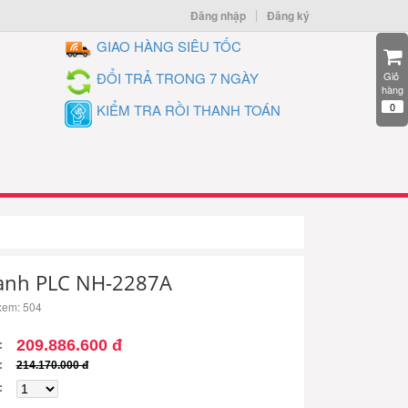
Đăng nhập
Đăng ký
GIAO HÀNG SIÊU TỐC
ĐỔI TRẢ TRONG 7 NGÀY
Giỏ 
hàng
0
KIỂM TRA RỒI THANH TOÁN
ành PLC NH-2287A
xem: 504
209.886.600 đ
214.170.000 đ