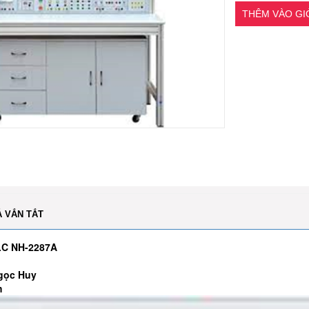
THÊM VÀO G
Ả VẮN TẮT
LC NH-2287A
gọc Huy
m