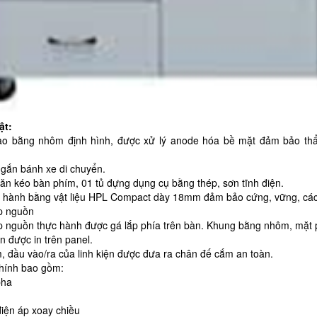
ật:
ạo bằng nhôm định hình, được xử lý anode hóa bề mặt đảm bảo th
gắn bánh xe di chuyển.
ăn kéo bàn phím, 01 tủ đựng dụng cụ bằng thép, sơn tĩnh điện.
 hành bằng vật liệu HPL Compact dày 18mm đảm bảo cứng, vững, cách
p nguồn
 nguồn thực hành được gá lắp phía trên bàn. Khung bằng nhôm, mặt pan
n được in trên panel.
m, đầu vào/ra của linh kiện được đưa ra chân đế cắm an toàn.
chính bao gồm:
pha
iện áp xoay chiều