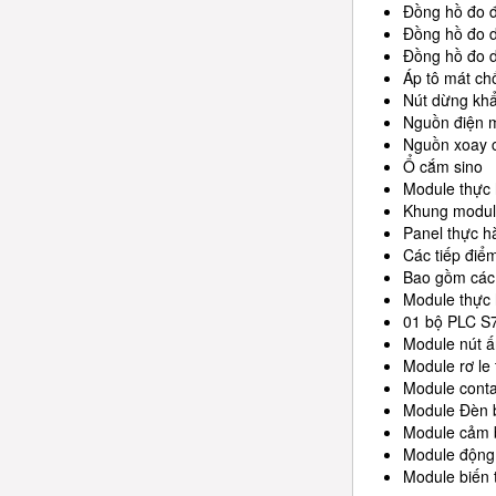
Đồng hồ đo đ
Đồng hồ đo d
Đồng hồ đo d
Áp tô mát ch
Nút dừng kh
Nguồn điện 
Nguồn xoay c
Ổ cắm sino
Module thực
Khung module
Panel thực hà
Các tiếp điể
Bao gồm các
Module thực
01 bộ PLC S
Module nút ấ
Module rơ le 
Module conta
Module Đèn 
Module cảm 
Module động
Module biến 