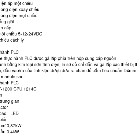
iện áp một chiều
òng điện xoay chiều
òng điện một chiều
ống giật
ẩn cấp
một chiều 5-12-24VDC
hiều cách ly
 hành PLC
 thực hành PLC được gá lắp phía trên hộp cung cấp nguồn
nh bằng kim loại sơn tĩnh điện, in sơ đồ chỉ dẫn và gá lắp các thiết bị 
m, đầu vào/ra của linh kiện được đưa ra chân đế cắm tiêu chuẩn D4mm
 module sau:
 hành PLC
7-1200 CPU 1214C
n
trung gian
ctor
báo - LED
biến
 cơ 0,37kW
tần 0,4kW