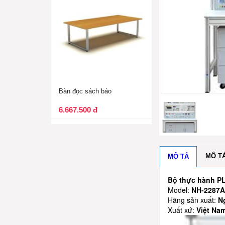
 sách báo
Bàn ghế học lý [...]
00 đ
4.147.500 đ
MÔ T
MÔ TẢ
Bộ thực hành P
Model:
NH-2287A
Hãng sản xuất:
N
Xuất xứ:
Việt Na