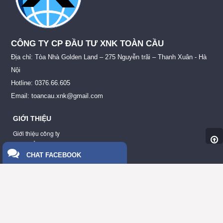
CÔNG TY CP ĐẦU TƯ XNK TOÀN CẦU
Địa chỉ: Tòa Nhà Golden Land – 275 Nguyễn trãi – Thanh Xuân - Hà
Nội
Hotline: 0376.66.605
Email: toancau.xnk@gmail.com
GIỚI THIỆU
Giới thiệu công ty
Sản phẩm
CHAT FACEBOOK
CHÍNH SÁCH
Quy chế hoạt động
Chính sách bảo mật
HỖ TRỢ
Quy định