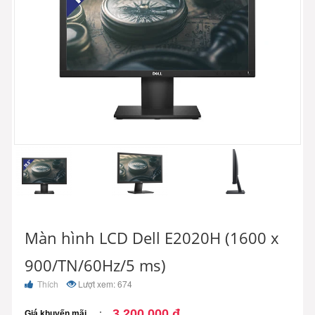
Màn hình LCD Dell E2020H (1600 x
900/TN/60Hz/5 ms)
Thích
Lượt xem: 674
3.200.000 đ
Giá khuyến mãi