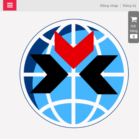
Đăng nhập
Đăng ký
Giỏ 
hàng
0