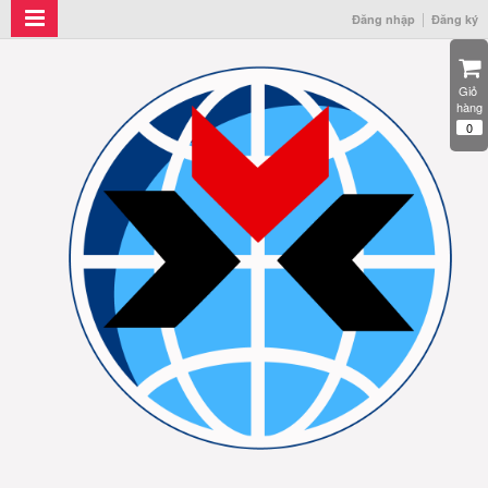
Đăng nhập
Đăng ký
Giỏ 
hàng
0