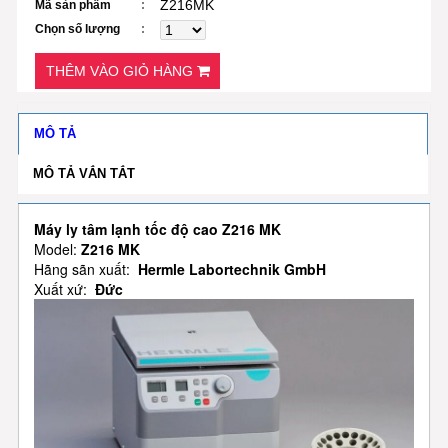
Z216MK
Mã sản phẩm
Chọn số lượng
THÊM VÀO GIỎ HÀNG
MÔ TẢ
MÔ TẢ VẮN TẮT
Máy ly tâm lạnh tốc độ cao Z216 MK
Model:
Z216 MK
Hãng sãn xuất:
Hermle Labortechnik GmbH
Xuất xứ:
Đức