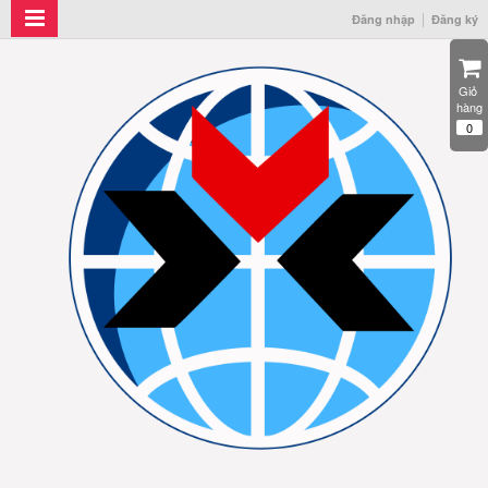
Đăng nhập
Đăng ký
Giỏ 
hàng
0