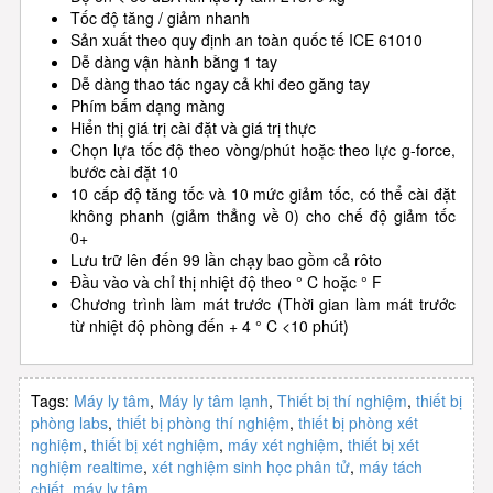
Tốc độ tăng / giảm nhanh
Sản xuất theo quy định an toàn quốc tế ICE 61010
Dễ dàng vận hành bằng 1 tay
Dễ dàng thao tác ngay cả khi đeo găng tay
Phím bấm dạng màng
Hiển thị giá trị cài đặt và giá trị thực
Chọn lựa tốc độ theo vòng/phút hoặc theo lực g-force,
bước cài đặt 10
10 cấp độ tăng tốc và 10 mức giảm tốc, có thể cài đặt
không phanh (giảm thẳng về 0) cho chế độ giảm tốc
0+
Lưu trữ lên đến 99 lần chạy bao gồm cả rôto
Đầu vào và chỉ thị nhiệt độ theo ° C hoặc ° F
Chương trình làm mát trước (Thời gian làm mát trước
từ nhiệt độ phòng đến + 4 ° C <10 phút)
Tags:
​Máy ly tâm
,
​Máy ly tâm lạnh
,
Thiết bị thí nghiệm
,
thiết bị
phòng labs
,
thiết bị phòng thí nghiệm
,
thiết bị phòng xét
nghiệm
,
thiết bị xét nghiệm
,
máy xét nghiệm
,
thiết bị xét
nghiệm realtime
,
xét nghiệm sinh học phân tử
,
máy tách
chiết
,
máy ly tâm