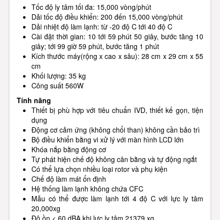
Tốc độ ly tâm tối đa: 15,000 vòng/phút
Dải tốc độ điều khiển: 200 đến 15,000 vòng/phút
Dải nhiệt độ làm lạnh: từ -20 độ C tới 40 độ C
Cài đặt thời gian: 10 tới 59 phút 50 giây, bước tăng 10
giây; tới 99 giờ 59 phút, bước tăng 1 phút
Kích thước máy(rộng x cao x sâu): 28 cm x 29 cm x 55
cm
Khối lượng: 35 kg
Công suất 560W
Tính năng
Thiết bị phù hợp với tiêu chuẩn IVD, thiết kế gọn, tiện
dụng
Động cơ cảm ứng (không chổi than) không cần bảo trì
Bộ điều khiển bằng vi xử lý với màn hình LCD lớn
Khóa nắp bằng động cơ
Tự phát hiện chế độ không cân bằng và tự động ngắt
Có thể lựa chọn nhiều loại rotor và phụ kiện
Chế độ làm mát ổn định
Hệ thống làm lạnh không chứa CFC
Mẫu có thể được làm lạnh tới 4 độ C với lực ly tâm
20,000xg
Độ ồn < 60 dBA khi lực ly tâm 21379 xg