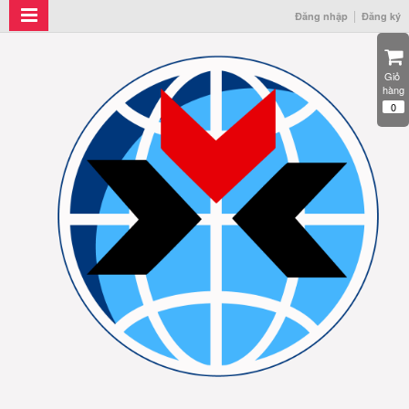
Đăng nhập
Đăng ký
Giỏ 
hàng
0