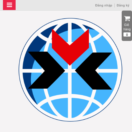
Đăng nhập
Đăng ký
Giỏ 
hàng
0