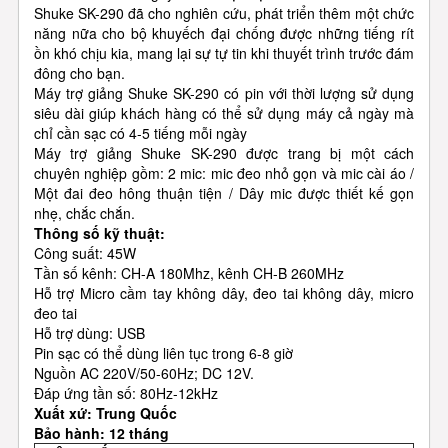
Shuke SK-290 đã cho nghiên cứu, phát triển thêm một chức
năng nữa cho bộ khuyếch đại chống được những tiếng rít
ồn khó chịu kia, mang lại sự tự tin khi thuyết trình trước đám
đông cho bạn.
Máy trợ giảng Shuke SK-290 có pin với thời lượng sử dụng
siêu dài giúp khách hàng có thể sử dụng máy cả ngày mà
chỉ cần sạc có 4-5 tiếng mỗi ngày
Máy trợ giảng Shuke SK-290 được trang bị một cách
chuyên nghiệp gồm: 2 mic: mic đeo nhỏ gọn và mic cài áo /
Một đai đeo hông thuận tiện / Dây mic được thiết kế gọn
nhẹ, chắc chắn.
Thông số kỹ thuật:
Công suất: 45W
Tần số kênh: CH-A 180Mhz, kênh CH-B 260MHz
Hỗ trợ Micro cầm tay không dây, đeo tai không dây, micro
đeo tai
Hỗ trợ dùng: USB
Pin sạc có thể dùng liên tục trong 6-8 giờ
Nguồn AC 220V/50-60Hz; DC 12V.
Đáp ứng tần số: 80Hz-12kHz
Xuất xứ: Trung Quốc
Bảo hành: 12 tháng