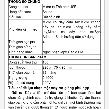
THÔNG SỐ CHUNG
Cổng kết nối
Micro in,Thẻ nhớ,USB
Hãng sản xuất
Shuke
Kiểu loa
Đặt cố định
Micro có dây cầm tay,Micro không
dây cài áo,Micro không dây cầm
Phụ kiện kèm theo
tay,Micro có dây đeo tai,Sạc
Adaptor,Sách hướng dẫn sử dụng
Thời gian sạc pin
4
Thời gian sử dụng
8
Tính năng khác
Nghe nhạc Mp3,Radio FM
THÔNG TIN SẢN PHẨM
Công suất tiêu thụ
150
Kích thước
220 x 170 x 90 mm
Thời gian bảo hành
12 tháng
Trọng lượng
2.4000
Điện áp sử dụng
220V
T
iêu chí để lựa chọn một máy trợ giảng phù hợp
– Nói to:
Đây là tiêu chí đầu tiên mà bạn quan tâm, bởi
chức năng chính của máy trợ giảng là khuếch đại âm thanh,
giúp bạn không cần phải nói to, chỉ cần nói bình thường mà
vẫn truyền đạt được thông tin tới người nghe một cách hoàn