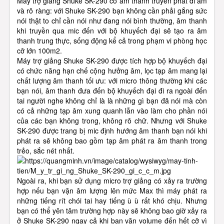
Máy trợ giảng Shuke SK-290 có âm thanh truyền phát đi ấm
và rõ ràng: với Shuke SK-290 bạn không cần phải gắng sức
nói thật to chỉ cần nói như đang nói bình thường, âm thanh
khi truyền qua mic đến với bộ khuyếch đại sẽ tạo ra âm
thanh trung thực, sống động kể cả trong phạm vi phòng học
cỡ lớn 100m2.
Máy trợ giảng Shuke SK-290 được tích hợp bộ khuyếch đại
có chức năng hạn chế cộng hưởng âm, lọc tạp âm mang lại
chất lượng âm thanh tối ưu: với micro thông thường khi các
bạn nói, âm thanh đưa đến bộ khuyếch đại đi ra ngoài đến
tai người nghe không chỉ là là những gì bạn đã nói mà còn
có cả những tạp âm xung quanh lẫn vào làm cho phần nói
của các bạn không trong, không rõ chữ. Nhưng với Shuke
SK-290 được trang bị mic định hướng âm thanh bạn nói khi
phát ra sẽ không bao gồm tạp âm phát ra âm thanh trong
trẻo, sắc nét nhất.
Ngoài ra, khi bạn sử dụng micro trợ giảng có xảy ra trường
hợp nếu bạn vặn âm lượng lên mức Max thì máy phát ra
những tiếng rít chói tai hay tiếng ù ù rất khó chịu. Nhưng
bạn có thể yên tâm trường hợp này sẽ không bao giờ xảy ra
ở Shuke SK-290 ngay cả khi bạn vặn volume đến hết cỡ vì