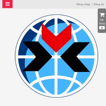
Đăng nhập
Đăng ký
Giỏ 
hàng
0