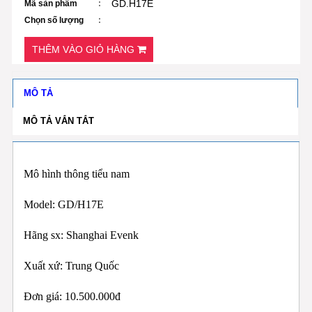
GD.H17E
Mã sản phẩm
Chọn số lượng
THÊM VÀO GIỎ HÀNG
MÔ TẢ
MÔ TẢ VẮN TẮT
Mô hình thông tiểu nam
Model: GD/H17E
Hãng sx: Shanghai Evenk
Xuất xứ: Trung Quốc
Đơn giá: 10.500.000đ