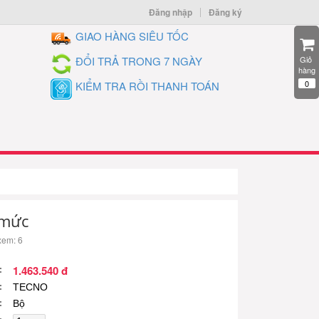
Đăng nhập
Đăng ký
GIAO HÀNG SIÊU TỐC
ĐỔI TRẢ TRONG 7 NGÀY
Giỏ 
hàng
0
KIỂM TRA RỒI THANH TOÁN
 mức
xem: 6
1.463.540 đ
TECNO
Bộ