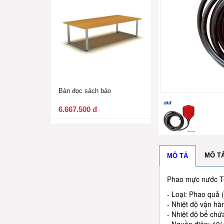
Bàn đọc sách báo
6.667.500 đ
MÔ T
MÔ TẢ
Phao mực nước Te
- Loại: Phao quả 
- Nhiệt độ vận hà
- Nhiệt độ bể chứ