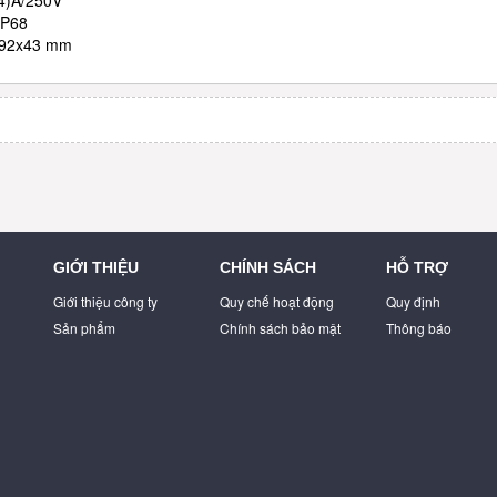
(4)A/250V
IP68
3x92x43 mm
GIỚI THIỆU
CHÍNH SÁCH
HỖ TRỢ
Giới thiệu công ty
Quy chế hoạt động
Quy định
Sản phẩm
Chính sách bảo mật
Thông báo