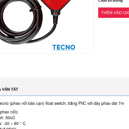
Chọn số lượng
THÊM VÀO G
Ả VẮN TẮT
cno (phao nổi báo cạn) float switch, bằng PVC với dây phao dài 7m
(phao nổi);
nh: 50oC
a: -20 ÷ 80 ° C