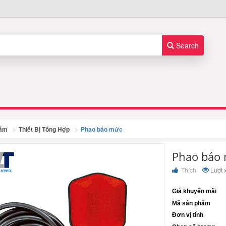
Search
hẩm
Thiết Bị Tổng Hợp
Phao báo mức
Phao báo
Thích
Lượt 
Giá khuyến mãi
Mã sản phẩm
Đơn vị tính