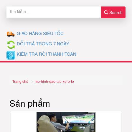
Search
GIAO HÀNG SIÊU TỐC
ĐỔI TRẢ TRONG 7 NGÀY
KIỂM TRA RỒI THANH TOÁN
Trang chủ
mo-hinh-dao-tao-xe-o-to
Sản phẩm