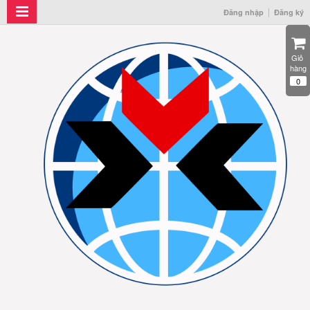
Đăng nhập
Đăng ký
Giỏ 
hàng
0