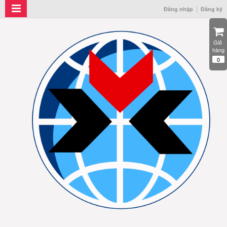
Đăng nhập
Đăng ký
Giỏ 
hàng
0