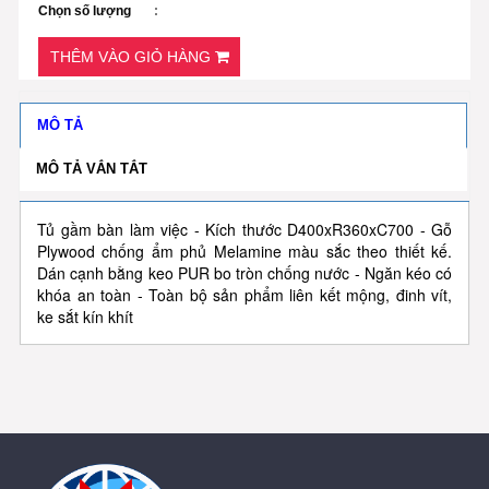
Chọn số lượng
THÊM VÀO GIỎ HÀNG
MÔ TẢ
MÔ TẢ VẮN TẮT
Tủ gầm bàn làm việc - Kích thước D400xR360xC700 - Gỗ
Plywood chống ẩm phủ Melamine màu sắc theo thiết kế.
Dán cạnh bằng keo PUR bo tròn chống nước - Ngăn kéo có
khóa an toàn - Toàn bộ sản phẩm liên kết mộng, đinh vít,
ke sắt kín khít