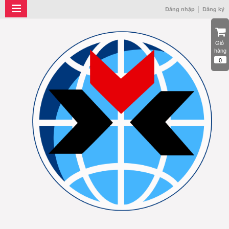
Đăng nhập
Đăng ký
Giỏ 
hàng
0