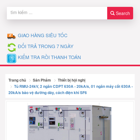
Search
GIAO HÀNG SIÊU TỐC
ĐỔI TRẢ TRONG 7 NGÀY
KIỂM TRA RỒI THANH TOÁN
Trang chủ
Sản Phẩm
Thiết bị hội nghị
Tủ RMU-24kV, 2 ngăn CDPT 630A - 20kA/s, 01 ngăn máy cắt 630A -
20kA/s bảo vệ đường dây, cách điện khí SF6