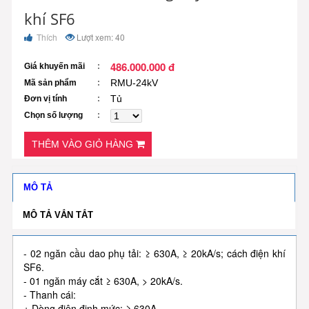
khí SF6
Thích
Lượt xem: 40
486.000.000 đ
Giá khuyến mãi
RMU-24kV
Mã sản phẩm
Tủ
Đơn vị tính
Chọn số lượng
THÊM VÀO GIỎ HÀNG
MÔ TẢ
MÔ TẢ VẮN TẮT
- 02 ngăn cầu dao phụ tải: ≥ 630A, ≥ 20kA/s; cách điện khí
SF6.
- 01 ngăn máy cắt ≥ 630A, > 20kA/s.
- Thanh cái:
+ Dòng điện định mức: ≥ 630A.