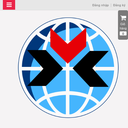
Đăng nhập
Đăng ký
Giỏ 
hàng
0